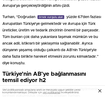
Avrupa’ya gerçekleştirdiğinin altını çizdi.
Turhan, “Doğrudan
yüzde 67’den fazlası
örnek vurgulu alan
Avrupa’dan Türkiye’ye gelmektedir ve Avrupa için Türk
üreticiler, üretim ve tedarik zincirinin önemli bir parçasıdır.
Tüm bunları çok daha yukarılara taşımak mümkün ve bu
ancak adil, istikrarlı bir yaklaşımla sağlanabilir. Ayrıca
dünyanın yaşamış olduğu çalkantı da AB’nin Türkiye’yle
daha fazla birlikte hareket etmesini zorunlu kılmaktadır.”
diye konuştu.
Türkiye’nin AB’ye bağlanmasını
temsil ediyor h2
Türkiye ve Avrupa Birliği arasındaki ilişkileri geliştirmenin
Veri politikasındaki amaçlarla sınırlı ve mevzuata uygun şekilde çerez
konumlandırmaktayız. Detaylar için
veri politikamızı
inceleyebilirsiniz.
tarihsel yükümlülük olduğunu anlatan Turhan,
temeli atılacak demiryolu hattının AB ile
örnek vurgulu yazı