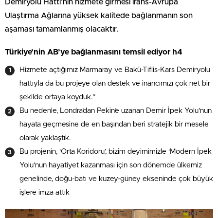
Demiryolu Hattı’nın hizmete girmesi irans-Avrupa
Ulaştırma Ağlarına yüksek kalitede bağlanmanın son
aşaması tamamlanmış olacaktır.
Türkiye’nin AB’ye bağlanmasını temsil ediyor h4
Hizmete açtığımız Marmaray ve Bakü-Tiflis-Kars Demiryolu
hattıyla da bu projeye olan destek ve inancımızı çok net bir
şekilde ortaya koyduk.”
Bu nedenle, Londra’dan Pekin’e uzanan Demir İpek Yolu’nun
hayata geçmesine de en başından beri stratejik bir mesele
olarak yaklaştık.
Bu projenin, ‘Orta Koridoru’, bizim deyimimizle ‘Modern İpek
Yolu’nun hayatiyet kazanması için son dönemde ülkemiz
genelinde, doğu-batı ve kuzey-güney ekseninde çok büyük
işlere imza attık