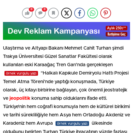
0
0
Ulaştırma ve Altyapı Bakanı Mehmet Cahit Turhan şimdi
Trakya Üniversitesi Güzel Sanatlar Fakültesi olarak
kullanılan eski Karaağaç Tren Garı’nda gerçekleşen
“Halkalı Kapıkule Demiryolu Hattı Projesi
örnek vurgulu yazı
Temel Atma Töreni’nde yaptığı konuşmada, Türkiye
olarak, üç kıtayı birbirine bağlayan, çok önemli jeostratejik
ve
jeopolitik
konuma sahip olduklarını ifade etti.
Türkiye’nin hem coğrafi konumuyla hem de kültürel birikimi
ve tarihi sürekliliğiyle hem Asya hem Ortadoğu Akdeniz ve
Karadeniz hem Avrupa
ülkesinde
örnek vurgulu yazı
olduğunu belirten Turhan Türkiye ihracatının yüzde fazlası