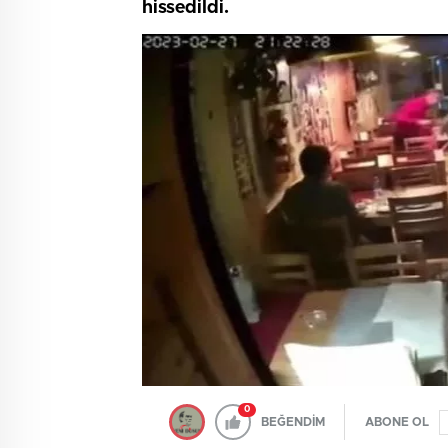
hissedildi.
0
BEĞENDİM
ABONE OL