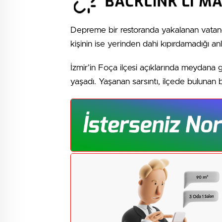
Depreme bir restoranda yakalanan vatand
kişinin ise yerinden dahi kıpırdamadığı a
İzmir’in Foça ilçesi açıklarında meydan
yaşadı. Yaşanan sarsıntı, ilçede bulunan b