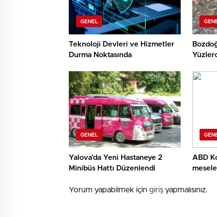
GENEL
GEN
Teknoloji Devleri ve Hizmetler
Bozdoğ
Durma Noktasında
Yüzlerc
Geçiril
GENEL
GEN
Yalova’da Yeni Hastaneye 2
ABD Kon
Minibüs Hattı Düzenlendi
meseles
çözüme’
Yorum yapabilmek için
giriş
yapmalısınız.