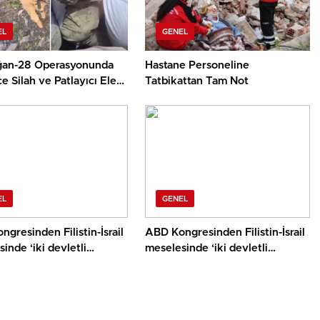
EL
GENEL
an-28 Operasyonunda
Hastane Personeline
e Silah ve Patlayıcı Ele
Tatbikattan Tam Not
di
EL
GENEL
gresinden Filistin-İsrail
ABD Kongresinden Filistin-İsrail
inde ‘iki devletli
meselesinde ‘iki devletli
 destek tasarısı
çözüme’ destek