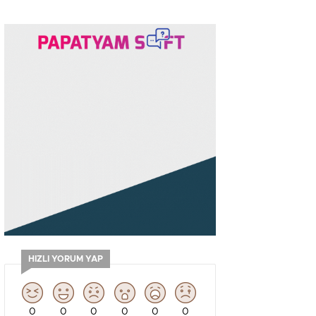
HIZLI YORUM YAP
0
0
0
0
0
0