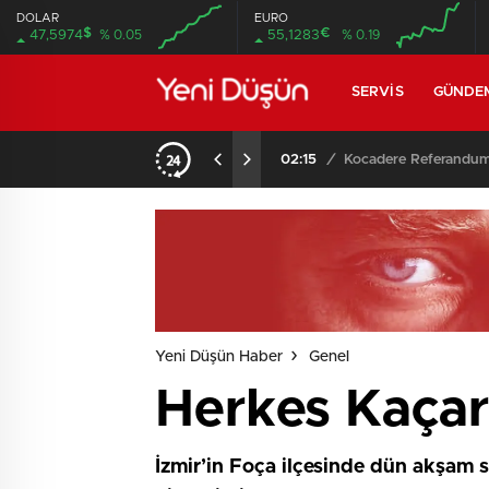
DOLAR
EURO
$
€
47,5974
% 0.05
55,1283
% 0.19
SERVIS
GÜNDE
02:15
/
Yeni Düşün Haber
Genel
Herkes Kaçar
İzmir’in Foça ilçesinde dün akşam 