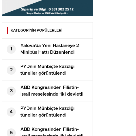
KATEGORİNİN POPÜLERLERİ
Yalova’da Yeni Hastaneye 2
1
Minibüs Hattı Düzenlendi
PYDnin Münbiçte kazdığı
2
tüneller görüntülendi​
ABD Kongresinden Filistin-
3
İsrail meselesinde ‘iki devletli
çözüme’ destek tasarısı
PYDnin Münbiçte kazdığı
4
tüneller görüntülendi​
ABD Kongresinden Filistin-
5