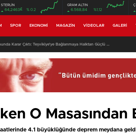
STERLİN
GRAM ALTIN
Ç
£
64,2463
% 0.2
6.568,84
%1,12
M
SPOR
EKONOMI
MAGAZIN
VIDEOLAR
GALERI
Kocadere Referandumunda Karar Çıktı: Teşvikiye’ye Bağlanmaya Halktan Güçlü Destek
ken O Masasından B
saatlerinde 4.1 büyüklüğünde deprem meydana geldi.