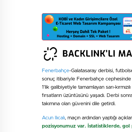
Fenerbahçe
-Galatasaray derbisi, futbol
sonuç itibariyle Fenerbahçe cephesinde bü
1’lik galibiyetiyle tamamlayan sarı-kırmızı
fırsatların üzüntüsünü yaşadı. Derbi sonra
takımına olan güvenini dile getirdi.
Acun Ilıcalı
, maçın ardından yaptığı açık
pozisyonumuz var. İstatistiklerde, go