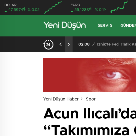
DOLAR
EURO
$
€
47,5974
% 0.05
55,1283
% 0.19
SERVIS
GÜNDE
Kocadere Referandumunda Karar Çıktı: Teşvikiye’ye Bağlanmaya Halktan Güçlü Destek
02:08
/
İznik’te Feci Trafik
Yeni Düşün Haber
Spor
Acun Ilıcalı’
“Takımımıza