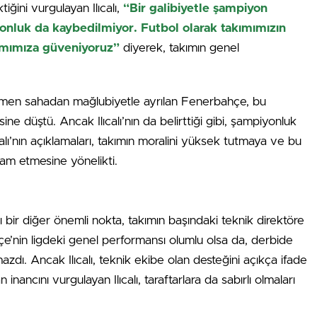
ğini vurgulayan Ilıcalı,
“Bir galibiyetle şampiyon
nluk da kaybedilmiyor. Futbol olarak takımımızın
ımımıza güveniyoruz”
diyerek, takımın genel
ğmen sahadan mağlubiyetle ayrılan Fenerbahçe, bu
ne düştü. Ancak Ilıcalı’nın da belirttiği gibi, şampiyonluk
calı’nın açıklamaları, takımın moralini yüksek tutmaya ve bu
am etmesine yönelikti.
ğı bir diğer önemli nokta, takımın başındaki teknik direktöre
e’nin ligdeki genel performansı olumlu olsa da, derbide
lmazdı. Ancak Ilıcalı, teknik ekibe olan desteğini açıkça ifade
 inancını vurgulayan Ilıcalı, taraftarlara da sabırlı olmaları