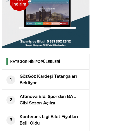
KATEGORİNİN POPÜLERLERİ
GözGöz Kardeşi Tatangaları
1
Bekliyor
Altınova Bld. Spor’dan BAL
2
Gibi Sezon Açılışı
Konferans Ligi Bilet Fiyatları
3
Belli Oldu