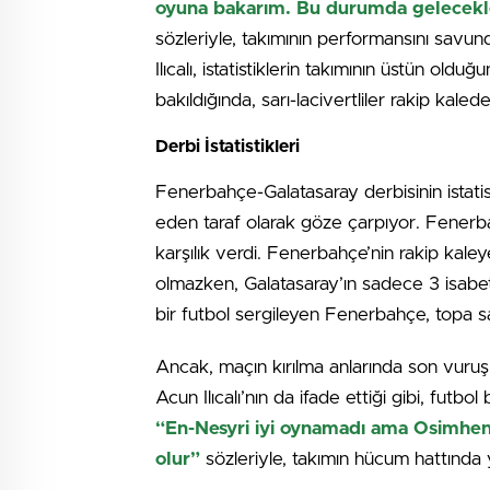
oyuna bakarım. Bu durumda gelecekle
sözleriyle, takımının performansını savun
Ilıcalı, istatistiklerin takımının üstün olduğ
bakıldığında, sarı-lacivertliler rakip kal
Derbi İstatistikleri
Fenerbahçe-Galatasaray derbisinin istatist
eden taraf olarak göze çarpıyor. Fenerba
karşılık verdi. Fenerbahçe’nin rakip kaley
olmazken, Galatasaray’ın sadece 3 isabet
bir futbol sergileyen Fenerbahçe, topa s
Ancak, maçın kırılma anlarında son vuruşl
Acun Ilıcalı’nın da ifade ettiği gibi, fut
“En-Nesyri iyi oynamadı ama Osimhen
olur”
sözleriyle, takımın hücum hattında y