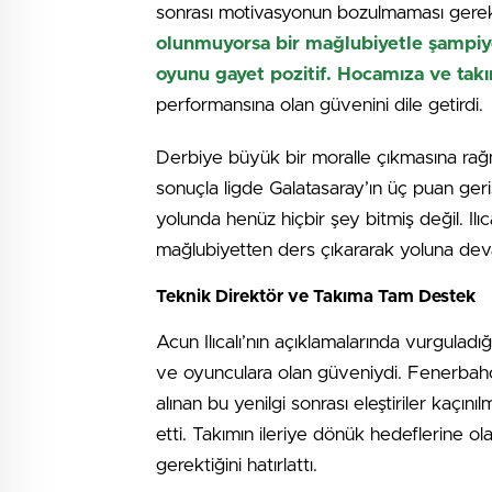
sonrası motivasyonun bozulmaması gerekti
olunmuyorsa bir mağlubiyetle şampiyo
oyunu gayet pozitif. Hocamıza ve tak
performansına olan güvenini dile getirdi.
Derbiye büyük bir moralle çıkmasına ra
sonuçla ligde Galatasaray’ın üç puan gerisi
yolunda henüz hiçbir şey bitmiş değil. Ilı
mağlubiyetten ders çıkararak yoluna dev
Teknik Direktör ve Takıma Tam Destek
Acun Ilıcalı’nın açıklamalarında vurguladı
ve oyunculara olan güveniydi. Fenerbahç
alınan bu yenilgi sonrası eleştiriler kaçını
etti. Takımın ileriye dönük hedeflerine olan
gerektiğini hatırlattı.