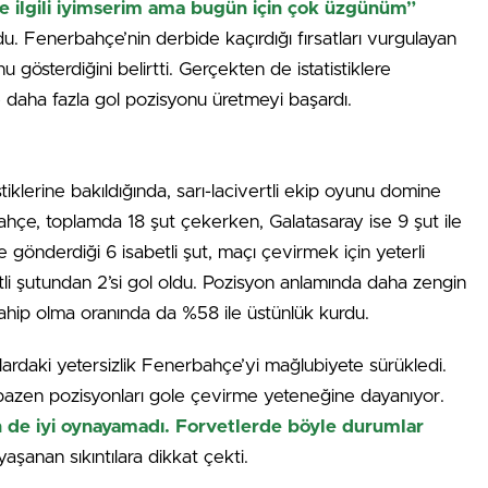
 ilgili iyimserim ama bugün için çok üzgünüm”
du. Fenerbahçe’nin derbide kaçırdığı fırsatları vurgulayan
unu gösterdiğini belirtti. Gerçekten de istatistiklere
ede daha fazla gol pozisyonu üretmeyi başardı.
iklerine bakıldığında, sarı-lacivertli ekip oyunu domine
hçe, toplamda 18 şut çekerken, Galatasaray ise 9 şut ile
e gönderdiği 6 isabetli şut, maçı çevirmek için yeterli
li şutundan 2’si gol oldu. Pozisyon anlamında daha zengin
ahip olma oranında da %58 ile üstünlük kurdu.
ardaki yetersizlik Fenerbahçe’yi mağlubiyete sürükledi.
bol bazen pozisyonları gole çevirme yeteneğine dayanıyor.
 de iyi oynayamadı. Forvetlerde böyle durumlar
aşanan sıkıntılara dikkat çekti.