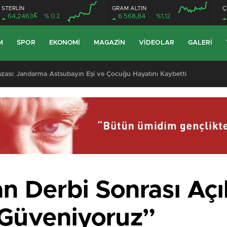
STERLİN
GRAM ALTIN
Ç
£
64,2463
% 0.2
6.568,84
%1,12
M
SPOR
EKONOMI
MAGAZIN
VIDEOLAR
GALERI
 Kazası: Jandarma Astsubayın Eşi ve Çocuğu Hayatını Kaybetti
dan Derbi Sonrası Aç
 Güveniyoruz”