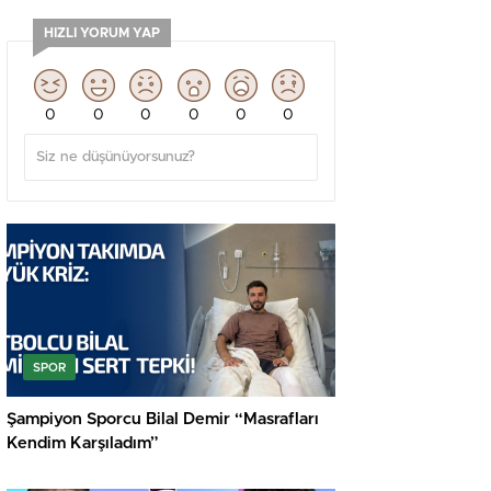
HIZLI YORUM YAP
0
0
0
0
0
0
SPOR
Şampiyon Sporcu Bilal Demir “Masrafları
Kendim Karşıladım”