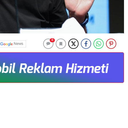
0
News