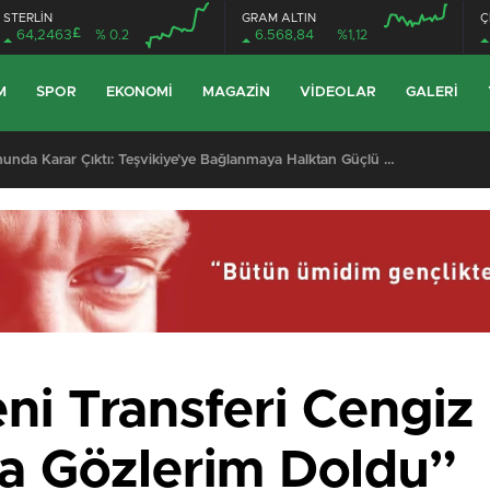
STERLİN
GRAM ALTIN
Ç
£
64,2463
% 0.2
6.568,84
%1,12
M
SPOR
EKONOMI
MAGAZIN
VIDEOLAR
GALERI
Kocadere Referandumunda Karar Çıktı: Teşvikiye’ye Bağlanmaya Halktan Güçlü Destek
eni Transferi Cengiz
ra Gözlerim Doldu”