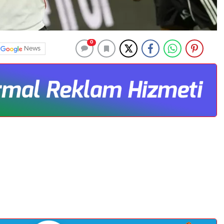
0
News