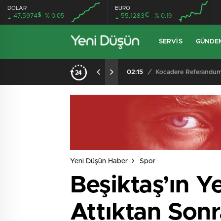
DOLAR
EURO
$
€
47,5974
% 0.05
55,1283
% 0.19
SERVIS
GÜNDE
02:15
/
Yeni Düşün Haber
Spor
Beşiktaş’ın Y
Attıktan Son