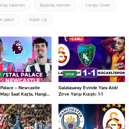
ktaş haberleri
Beşiktaş transfer
Cengiz Ünder
n yalçın
Süper Lig
R
SPOR
 Palace – Newcastle
Galatasaray Evinde Yara Aldı!
 Maçı Saat Kaçta, Hangi
Zirve Yarışı Kızıştı: 1-1
? İşte Premier Lig’de
ın Kritik Randevusu