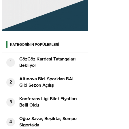
KATEGORİNİN POPÜLERLERİ
GözGöz Kardeşi Tatangaları
1
Bekliyor
Altınova Bld. Spor’dan BAL
2
Gibi Sezon Açılışı
Konferans Ligi Bilet Fiyatları
3
Belli Oldu
Oğuz Savaş Beşiktaş Sompo
4
Sigorta’da