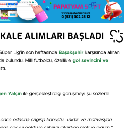
 Süper Lig’in son haftasında
Başakşehir
karşısında alınan
a bulundu. Milli futbolcu, özellikle
gol sevincini ve
ttı.
en Yalçın
ile gerçekleştirdiği görüşmeyi şu sözlerle
önce odasına çağırıp konuştu. Taktik ve motivasyon
na çok iyi geldi ve sahaya çıkarken motive oldum.”