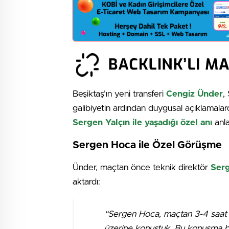
Beşiktaş’ın yeni transferi
Cengiz Ünder
,
galibiyetin ardından duygusal açıklamalard
Sergen Yalçın ile yaşadığı özel anı
anla
Sergen Hoca ile Özel Görüşme
Ünder, maçtan önce teknik direktör
Serg
aktardı:
“Sergen Hoca, maçtan 3-4 saat 
üzerine konuştuk. Bu konuşma ba