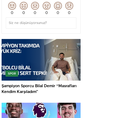
0
0
0
0
0
0
SPOR
Şampiyon Sporcu Bilal Demir “Masrafları
Kendim Karşıladım”