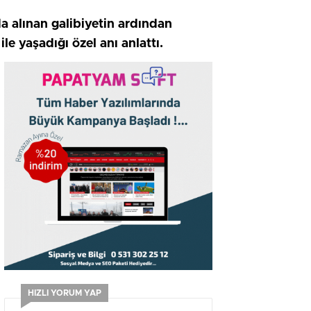
da alınan galibiyetin ardından
le yaşadığı özel anı anlattı.
HIZLI YORUM YAP