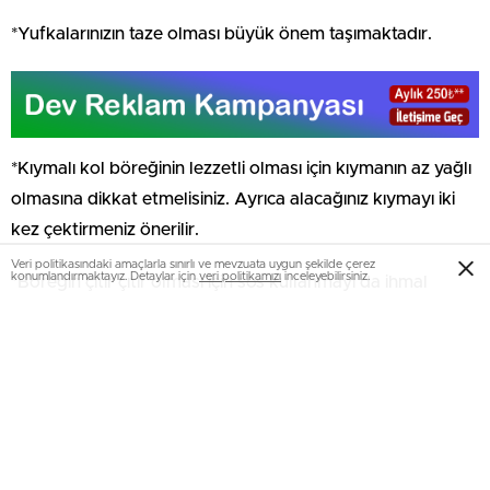
*Yufkalarınızın taze olması büyük önem taşımaktadır.
*Kıymalı kol böreğinin lezzetli olması için kıymanın az yağlı
olmasına dikkat etmelisiniz. Ayrıca alacağınız kıymayı iki
kez çektirmeniz önerilir.
Veri politikasındaki amaçlarla sınırlı ve mevzuata uygun şekilde çerez
konumlandırmaktayız. Detaylar için
veri politikamızı
inceleyebilirsiniz.
*Böreğin çıtır çıtır olması için sos kullanmayı da ihmal
etmemelisiniz.