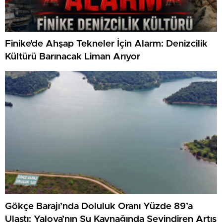
Finike’de Ahşap Tekneler İçin Alarm: Denizcilik
Kültürü Barınacak Liman Arıyor
Gökçe Barajı’nda Doluluk Oranı Yüzde 89’a
Ulaştı: Yalova’nın Su Kaynağında Sevindiren Artış