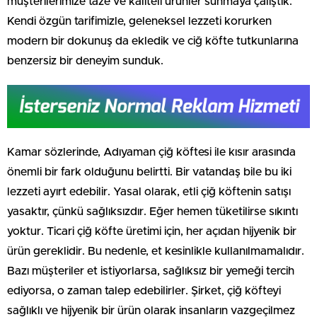
müşterilerimize taze ve kaliteli ürünler sunmaya çalıştık.
Kendi özgün tarifimizle, geleneksel lezzeti korurken
modern bir dokunuş da ekledik ve ciğ köfte tutkunlarına
benzersiz bir deneyim sunduk.
Kamar sözlerinde, Adıyaman çiğ köftesi ile kısır arasında
önemli bir fark olduğunu belirtti. Bir vatandaş bile bu iki
lezzeti ayırt edebilir. Yasal olarak, etli çiğ köftenin satışı
yasaktır, çünkü sağlıksızdır. Eğer hemen tüketilirse sıkıntı
yoktur. Ticari çiğ köfte üretimi için, her açıdan hijyenik bir
ürün gereklidir. Bu nedenle, et kesinlikle kullanılmamalıdır.
Bazı müşteriler et istiyorlarsa, sağlıksız bir yemeği tercih
ediyorsa, o zaman talep edebilirler. Şirket, çiğ köfteyi
sağlıklı ve hijyenik bir ürün olarak insanların vazgeçilmez