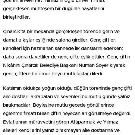
Şükran & Mehmet Yılmaz’ın oğlu Enver Yılmaz
gerçekleşen muhteşem bir düğünle hayatlarını
birleştirdiler.
Çınarcık’ta bir mekanda gerçekleşen törende gelin ve
damat alkışlar eşliğinde salona girdiler. Genç çiftler,
kendileri için hazırlanan sahnede ilk danslarını ederken;
daha sonra davetliler de genç çifte eşlik ettiler. Genç çiftin
Nikâhını Çınarcık Belediye Başkanı Numan Soyer kıyarak,
genç çiftlere bir ömür boyu mutluluklar diledi.
Katılımın oldukça yoğun olduğu düğün töreninde genç çifti
aile dostları, akrabaları ve sevenleri bu mutlu günde yalnız
bırakmadılar. Böylesine mutlu gecede gönüllerince
eğlenme fırsatı bulan çiftin heyecanları görülmeye değerdi.
Evlatlarının mürüvvetini gören Altıparmak ve Yılmaz
aileleri kendilerini yalnız bırakmayan aile dostlarına ve