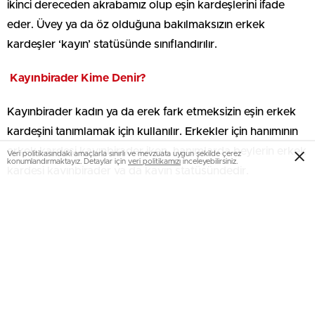
ikinci dereceden akrabamız olup eşin kardeşlerini ifade
eder. Üvey ya da öz olduğuna bakılmaksızın erkek
kardeşler ‘kayın’ statüsünde sınıflandırılır.
Kayınbirader Kime Denir?
Kayınbirader kadın ya da erek fark etmeksizin eşin erkek
kardeşini tanımlamak için kullanılır. Erkekler için hanımının
erkek kardeşi kayınbirader iken, hanımlarda beylerin erkek
Veri politikasındaki amaçlarla sınırlı ve mevzuata uygun şekilde çerez
konumlandırmaktayız. Detaylar için
veri politikamızı
inceleyebilirsiniz.
kardeşi kayınbirader ya da kayın statüsündedir.
Güncel Altın Fiyatları
Güncel Döviz Kurları