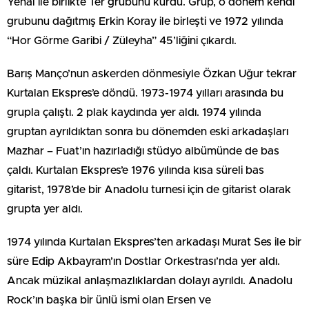
Yenal ile birlikte Ter grubunu kurdu. Grup, o dönem kendi
grubunu dağıtmış Erkin Koray ile birleşti ve 1972 yılında
“Hor Görme Garibi / Züleyha” 45’liğini çıkardı.
Barış Manço’nun askerden dönmesiyle Özkan Uğur tekrar
Kurtalan Ekspres’e döndü. 1973-1974 yılları arasında bu
grupla çalıştı. 2 plak kaydında yer aldı. 1974 yılında
gruptan ayrıldıktan sonra bu dönemden eski arkadaşları
Mazhar – Fuat’ın hazırladığı stüdyo albümünde de bas
çaldı. Kurtalan Ekspres’e 1976 yılında kısa süreli bas
gitarist, 1978’de bir Anadolu turnesi için de gitarist olarak
grupta yer aldı.
1974 yılında Kurtalan Ekspres’ten arkadaşı Murat Ses ile bir
süre Edip Akbayram’ın Dostlar Orkestrası’nda yer aldı.
Ancak müzikal anlaşmazlıklardan dolayı ayrıldı. Anadolu
Rock’ın başka bir ünlü ismi olan Ersen ve