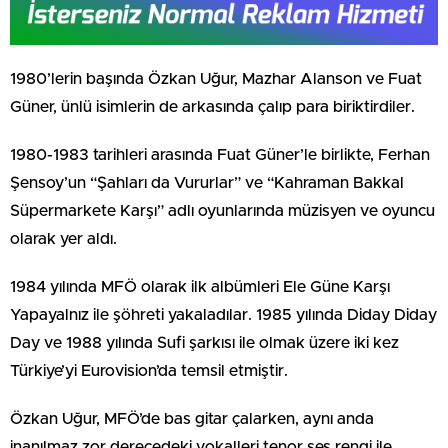
1980’lerin başında Özkan Uğur, Mazhar Alanson ve Fuat
Güner, ünlü isimlerin de arkasında çalıp para biriktirdiler.
1980-1983 tarihleri arasında Fuat Güner’le birlikte, Ferhan
Şensoy’un “Şahları da Vururlar” ve “Kahraman Bakkal
Süpermarkete Karşı” adlı oyunlarında müzisyen ve oyuncu
olarak yer aldı.
1984 yılında MFÖ olarak ilk albümleri Ele Güne Karşı
Yapayalnız ile şöhreti yakaladılar. 1985 yılında Diday Diday
Day ve 1988 yılında Sufi şarkısı ile olmak üzere iki kez
Türkiye’yi Eurovision’da temsil etmiştir.
Özkan Uğur, MFÖ’de bas gitar çalarken, aynı anda
inanılmaz zor derecedeki vokalleri tenor ses rengi ile