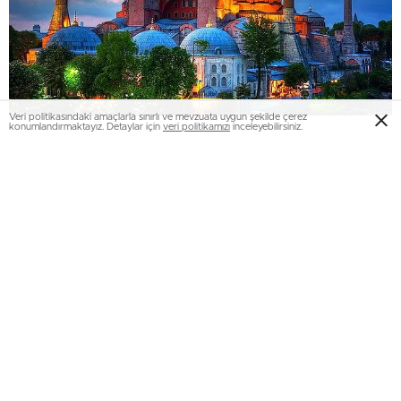
Veri politikasındaki amaçlarla sınırlı ve mevzuata uygun şekilde çerez
konumlandırmaktayız. Detaylar için
veri politikamızı
inceleyebilirsiniz.
Ayasofya, İstanbul’un en ünlü anıtlarından biridir ve her yıl
binlerce turist tarafından ziyaret edilir. İlk olarak Bizans
İmparatorluğu döneminde kilise olarak inşa edilmiş, daha
sonra Osmanlı İmparatorluğu döneminde camiye
dönüştürülmüştür. 1935’te müzeye dönüştürülen
Ayasofya, mimarisi, mozaikleri ve tarihi dokusu ile
İstanbul’un en önemli tarihi yerlerinden biridir.
Boğaz’da Serinlemek: Kız Kulesi