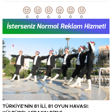
0
0
0
0
0
0
TÜRKİYE’NİN 81 İLİ, 81 OYUN HAVASI: