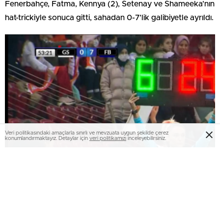
Fenerbahçe, Fatma, Kennya (2), Setenay ve Shameeka’nın
hat-trickiyle sonuca gitti, sahadan 0-7’lik galibiyetle ayrıldı.
Veri politikasındaki amaçlarla sınırlı ve mevzuata uygun şekilde çerez
konumlandırmaktayız. Detaylar için
veri politikamızı
inceleyebilirsiniz.