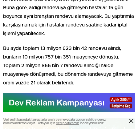
Buna göre, aldığı randevuya gitmeyen hastalar 15 gün
boyunca aynı branştan randevu alamayacak. Bu yaptırımla
karşılaşmamak için hastalar randevu saatine kadar iptal
işlemi yapabilecek.
Bu ayda toplam 13 milyon 623 bin 42 randevu alındı,
bunların 10 milyon 757 bin 35’i muayeneye dönüştü.
Toplam 2 milyon 866 bin 7 randevu alındığı halde
muayeneye dönüşmedi, bu dönemde randevuya gitmeme
oranı yüzde 21 olarak belirlendi.
Veri politikasındaki amaçlarla sınırlı ve mevzuata uygun şekilde çerez
konumlandırmaktayız. Detaylar için
veri politikamızı
inceleyebilirsiniz.
Güncel Altın Fiyatları
Güncel Döviz Kurları