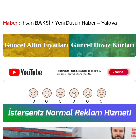
Haber :
İhsan BAKSİ / Yeni Düşün Haber – Yalova
Güncel Altın Fiyatları
Güncel Döviz Kurları
0
0
0
0
0
0