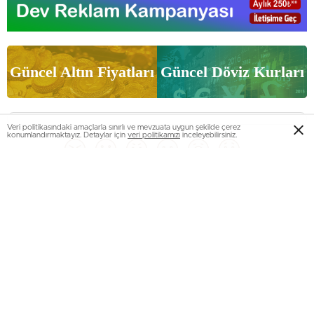
Güncel Altın Fiyatları
Güncel Döviz Kurları
Veri politikasındaki amaçlarla sınırlı ve mevzuata uygun şekilde çerez
konumlandırmaktayız. Detaylar için
veri politikamızı
inceleyebilirsiniz.
0
0
0
0
0
0