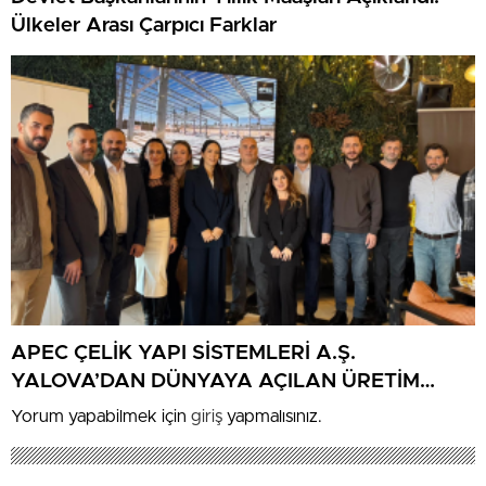
Ülkeler Arası Çarpıcı Farklar
APEC ÇELİK YAPI SİSTEMLERİ A.Ş.
YALOVA’DAN DÜNYAYA AÇILAN ÜRETİM
GÜCÜNÜ BASINLA PAYLAŞTI
Yorum yapabilmek için
giriş
yapmalısınız.