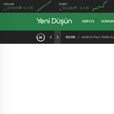
DOLAR
EURO
$
€
47,5974
% 0.05
55,1283
% 0.19
SERVIS
GÜNDE
Kocadere Referandumunda Karar Çıktı: Teşvikiye’ye Bağlanmaya Halktan Güçlü Destek
02:08
/
İznik’te Feci Trafik