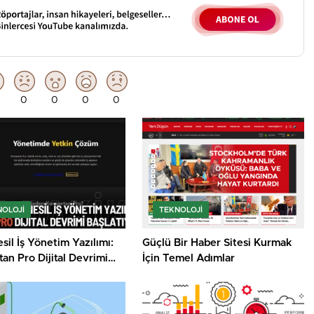
0
0
0
0
NOLOJI
TEKNOLOJI
sil İş Yönetim Yazılımı:
Güçlü Bir Haber Sitesi Kurmak
n Pro Dijital Devrimi
İçin Temel Adımlar
yor!