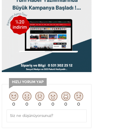
HIZLI YORUM YAP
0
0
0
0
0
0