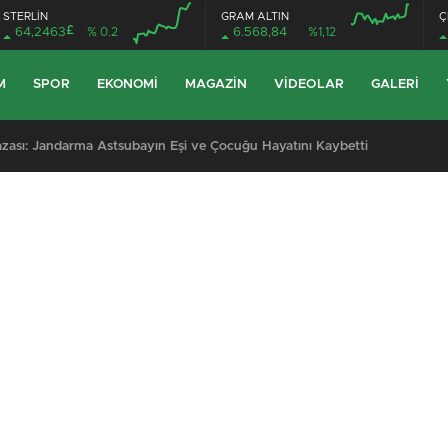
STERLİN
GRAM ALTIN
Ç
£
64,2463
% 0.2
6.568,84
%1,12
M
SPOR
EKONOMI
MAGAZIN
VIDEOLAR
GALERI
 Kazası: Jandarma Astsubayın Eşi ve Çocuğu Hayatını Kaybetti