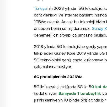
Türkiye
’nin 2023 yılında 5G teknolojisi ku
bant genişliği ve internet bağlantı hızınd
1GB/sn olacak. Ancak bu teknoloji bizim 
önceden benimsemiş durumda.
Güney K
denemesi için altyapı çalışmasına başladı.
2018 yılında 5G teknolojisine geçiş ya
takip eden Güney Kore 2019 yılında 5G te
5G teknolojisini geniş çapta kullanmaya 
çalışmalarına başlıyor.
6G prototiplerinin 2026’da
5G ile karşılaştırıldığında 6G ile 5
0 kat da
hedefleniyor.
Saniyede 1 terabaytlık
ve
µs’nin (saniyenin 10 binde biri) altında 