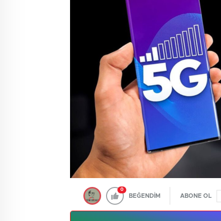
0
BEĞENDİM
ABONE OL