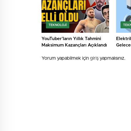
TEKNOLOJI
TEK
YouTuber’ların Yıllık Tahmini
Elektri
Maksimum Kazançları Açıklandı
Geleceğ
mı?
Yorum yapabilmek için
giriş
yapmalısınız.