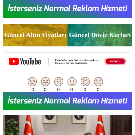
Güncel Altın Fiyatları
Güncel Döviz Kurları
0
0
0
0
0
0