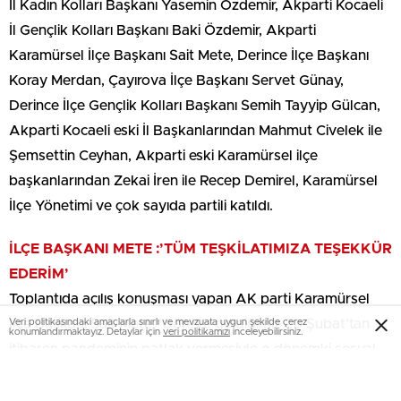
İl Kadın Kolları Başkanı Yasemin Özdemir, Akparti Kocaeli
İl Gençlik Kolları Başkanı Baki Özdemir, Akparti
Karamürsel İlçe Başkanı Sait Mete, Derince İlçe Başkanı
Koray Merdan, Çayırova İlçe Başkanı Servet Günay,
Derince İlçe Gençlik Kolları Başkanı Semih Tayyip Gülcan,
Akparti Kocaeli eski İl Başkanlarından Mahmut Civelek ile
Şemsettin Ceyhan, Akparti eski Karamürsel ilçe
başkanlarından Zekai İren ile Recep Demirel, Karamürsel
İlçe Yönetimi ve çok sayıda partili katıldı.
İLÇE BAŞKANI METE :’TÜM TEŞKİLATIMIZA TEŞEKKÜR
EDERİM’
Toplantıda açılış konuşması yapan AK parti Karamürsel
İlçe Başkanı Sait Mete “Göreve geldiğimiz 23 Şubat’tan
Veri politikasındaki amaçlarla sınırlı ve mevzuata uygun şekilde çerez
konumlandırmaktayız. Detaylar için
veri politikamızı
inceleyebilirsiniz.
itibaren pandeminin patlak vermesiyle o dönemki sosyal
hayat düzeniyle hizmet etmenin gayretinde olduk. İlçe
seçim kurulu yönetimimizle büyük uyum içerisinde