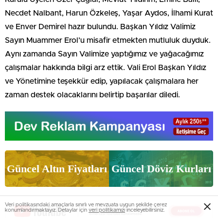
Necdet Nalbant, Harun Özkeleş, Yaşar Aydos, İlhami Kurat
ve Enver Demirel hazır bulundu. Başkan Yıldız Valimiz
Sayın Muammer Erol’u misafir etmekten mutluluk duyduk.
Aynı zamanda Sayın Valimize yaptığımız ve yağacağımız
çalışmalar hakkında bilgi arz ettik. Vali Erol Başkan Yıldız
ve Yönetimine teşekkür edip, yapılacak çalışmalara her
zaman destek olacaklarını belirtip başarılar diledi.
Güncel Altın Fiyatları
Güncel Döviz Kurları
Veri politikasındaki amaçlarla sınırlı ve mevzuata uygun şekilde çerez
konumlandırmaktayız. Detaylar için
veri politikamızı
inceleyebilirsiniz.