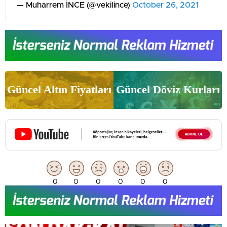
— Muharrem İNCE (@vekilince)
October 26, 2021
Güncel Altın Fiyatları
Güncel Döviz Kurları
0
0
0
0
0
0