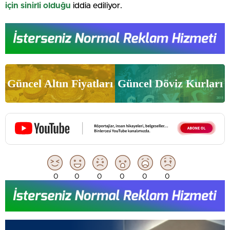
için sinirli olduğu
iddia ediliyor.
Güncel Altın Fiyatları
Güncel Döviz Kurları
0
0
0
0
0
0