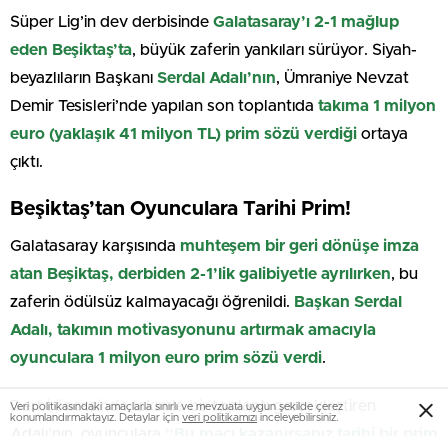
Süper Lig’in dev derbisinde
Galatasaray’ı 2-1 mağlup
eden Beşiktaş’ta
, büyük zaferin yankıları sürüyor. Siyah-
beyazlıların Başkanı
Serdal Adalı’nın
, Ümraniye Nevzat
Demir Tesisleri’nde yapılan son toplantıda
takıma 1 milyon
euro (yaklaşık 41 milyon TL) prim sözü verdiği
ortaya
çıktı.
Beşiktaş’tan Oyunculara Tarihi Prim!
Galatasaray karşısında
muhteşem bir geri dönüşe imza
atan Beşiktaş, derbiden 2-1’lik galibiyetle ayrılırken
, bu
zaferin ödülsüz kalmayacağı öğrenildi.
Başkan Serdal
Adalı, takımın motivasyonunu artırmak amacıyla
oyunculara 1 milyon euro prim sözü verdi
.
Derbi öncesinde takımla bir toplantı gerçekleştiren
Veri politikasındaki amaçlarla sınırlı ve mevzuata uygun şekilde çerez
konumlandırmaktayız. Detaylar için
veri politikamızı
inceleyebilirsiniz.
Adalı’nın, oyunculara
“Bu maçı kazanırsanız tarihi bir prim