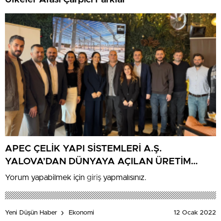
APEC ÇELİK YAPI SİSTEMLERİ A.Ş.
YALOVA’DAN DÜNYAYA AÇILAN ÜRETİM
GÜCÜNÜ BASINLA PAYLAŞTI
Yorum yapabilmek için
giriş
yapmalısınız.
12 Ocak 2022
Yeni Düşün Haber
Ekonomi