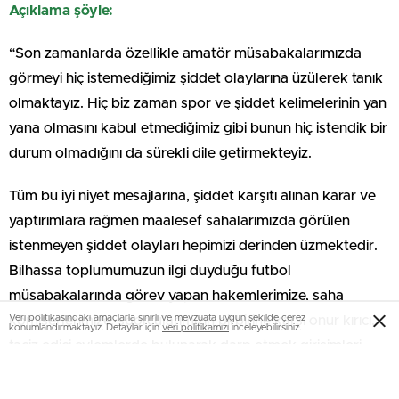
Açıklama şöyle:
“Son zamanlarda özellikle amatör müsabakalarımızda
görmeyi hiç istemediğimiz şiddet olaylarına üzülerek tanık
olmaktayız. Hiç biz zaman spor ve şiddet kelimelerinin yan
yana olmasını kabul etmediğimiz gibi bunun hiç istendik bir
durum olmadığını da sürekli dile getirmekteyiz.
Tüm bu iyi niyet mesajlarına, şiddet karşıtı alınan karar ve
yaptırımlara rağmen maalesef sahalarımızda görülen
istenmeyen şiddet olayları hepimizi derinden üzmektedir.
Bilhassa toplumumuzun ilgi duyduğu futbol
müsabakalarında görev yapan hakemlerimize, saha
Veri politikasındaki amaçlarla sınırlı ve mevzuata uygun şekilde çerez
komiserlerimize, sporcularımızın birbirine karşı onur kırıcı,
konumlandırmaktayız. Detaylar için
veri politikamızı
inceleyebilirsiniz.
taciz edici eylemlerde bulunarak darp etmek girişimleri
kabul edilemeyeceği gibi, ülkemizde gelişmesini arzu
ettiğimiz spora da büyük darbe vurmaktadır.