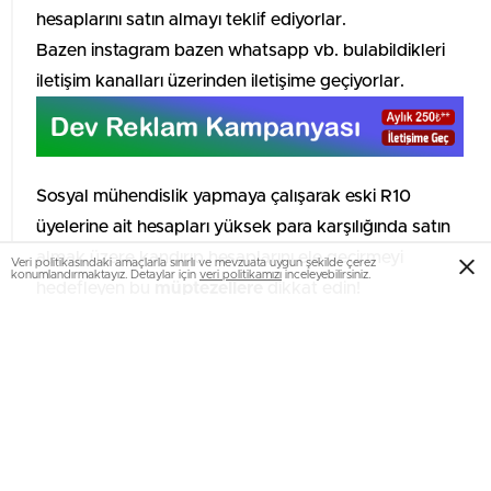
hesaplarını satın almayı teklif ediyorlar.
Bazen instagram bazen whatsapp vb. bulabildikleri
iletişim kanalları üzerinden iletişime geçiyorlar.
Sosyal mühendislik yapmaya çalışarak eski R10
üyelerine ait hesapları yüksek para karşılığında satın
almak üzere kandırıp hesaplarını ele geçirmeyi
Veri politikasındaki amaçlarla sınırlı ve mevzuata uygun şekilde çerez
konumlandırmaktayız. Detaylar için
veri politikamızı
inceleyebilirsiniz.
hedefleyen bu
müptezellere
dikkat edin!
Bu kişi ya da kişiler hakkında Rokito Digital LTD adına
Avukatlarımız
Levent Samgar
ve
Muhammed Cemil
İmamoğulları
İzmir Siber Suçlarla Mücade Şube
Müdürlüğü’ne ve İzmir Cumhuriyet Başsavcılığı’na
Suç Duyurusunda bulundular.
Bir kullanıcıdan gelen görüntü;