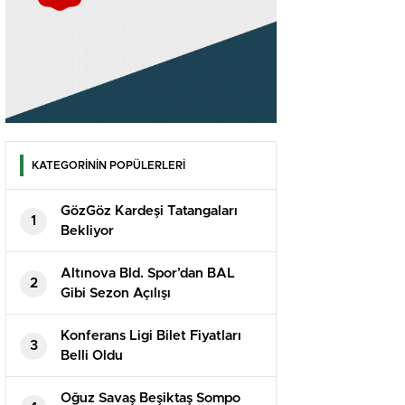
KATEGORİNİN POPÜLERLERİ
GözGöz Kardeşi Tatangaları
1
Bekliyor
Altınova Bld. Spor’dan BAL
2
Gibi Sezon Açılışı
Konferans Ligi Bilet Fiyatları
3
Belli Oldu
Oğuz Savaş Beşiktaş Sompo