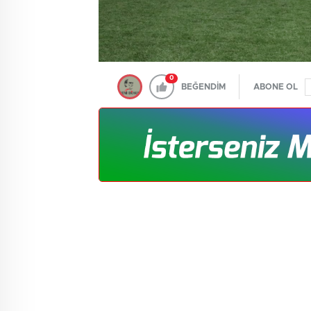
0
BEĞENDİM
ABONE OL