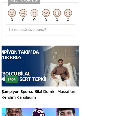
HIZLI YORUM YAP
0
0
0
0
0
0
SPOR
Şampiyon Sporcu Bilal Demir “Masrafları
Kendim Karşıladım”