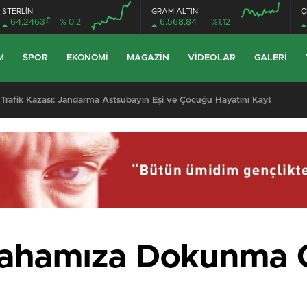
STERLİN
GRAM ALTIN
Ç
£
64,2463
% 0.2
6.568,84
%1,12
M
SPOR
EKONOMI
MAGAZIN
VIDEOLAR
GALERI
 Kazası: Jandarma Astsubayın Eşi ve Çocuğu Hayatını Kaybetti
Sahamıza Dokunma G