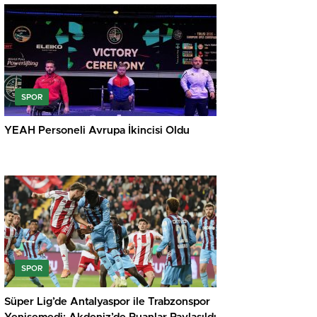
SPOR
YEAH Personeli Avrupa İkincisi Oldu
SPOR
Süper Lig’de Antalyaspor ile Trabzonspor