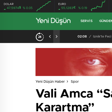
DOLAR
EURO
$
€
47,5974
% 0.05
55,1283
% 0.19
SERVIS
GÜNDE
Kocadere Referandumunda Karar Çıktı: Teşvikiye’ye Bağlanmaya Halktan Güçlü Destek
02:08
/
İznik’te Feci Trafik
Yeni Düşün Haber
Spor
Vali Amca “
Karartma”