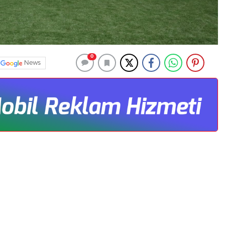
0
News