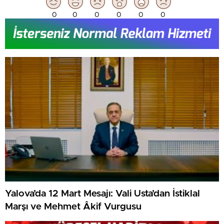
0
0
0
0
0
0
Yalova’da 12 Mart Mesajı: Vali Usta’dan İstiklal
Marşı ve Mehmet Âkif Vurgusu