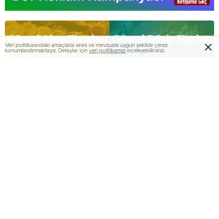
Güncel Altın Fiyatları
Güncel Döviz Kurları
Veri politikasındaki amaçlarla sınırlı ve mevzuata uygun şekilde çerez
konumlandırmaktayız. Detaylar için
veri politikamızı
inceleyebilirsiniz.
0
0
0
0
0
0