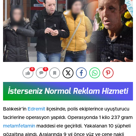
0
0
Balıkesir’in
Edremit
ilçesinde, polis ekiplerince uyuşturucu
tacirlerine operasyon yapıldı. Operasyonda 1 kilo 237 gram
metamfetamin
maddesi ele geçirildi. Yakalanan 10 şüpheli
gözaltına alındı. Aralarında 9 yıl önce yüz ve çene nakli