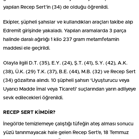
yapılan Recep Sert’in (34) de olduğu öğrenildi.
Ekipler, şüpheli şahıslar ve kullandıkları araçları takibe alıp
Edremit girişinde yakaladı. Yapılan aramalarda 3 parça
halinde daralı ağırlığı 1 kilo 237 gram metamfetamin
maddesi ele geçirildi.
Olayla ilgili D.T. (35), E.Y. (24), Ş.T. (41), S.Y. (42), A.K.
(38), Ü.K. (29) T.K. (37), B.E. (44), M.B. (32) ve Recep Sert
(34) gözaltına alındı. 10 şüpheli şahsın ‘Uyuşturucu veya
Uyarıcı Madde İmal veya Ticareti’ suçlarından yarın adliyeye
sevk edilecekleri öğrenildi.
RECEP SERT KİMDİR?
İnegöl’de temizlemeye çalıştığı tüfeğin ateş alması sonucu
yüzü tanınmayacak hale gelen Recep Sert’e, 18 Temmuz