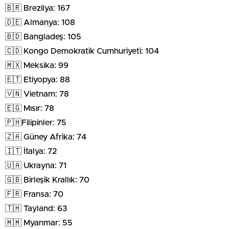
🇧🇷 Brezilya: 167
🇩🇪 Almanya: 108
🇧🇩 Bangladeş: 105
🇨🇩 Kongo Demokratik Cumhuriyeti: 104
🇲🇽 Meksika: 99
🇪🇹 Etiyopya: 88
🇻🇳 Vietnam: 78
🇪🇬 Mısır: 78
🇵🇭Filipinler: 75
🇿🇦 Güney Afrika: 74
🇮🇹 İtalya: 72
🇺🇦 Ukrayna: 71
🇬🇧 Birleşik Krallık: 70
🇫🇷 Fransa: 70
🇹🇭 Tayland: 63
🇲🇲 Myanmar: 55