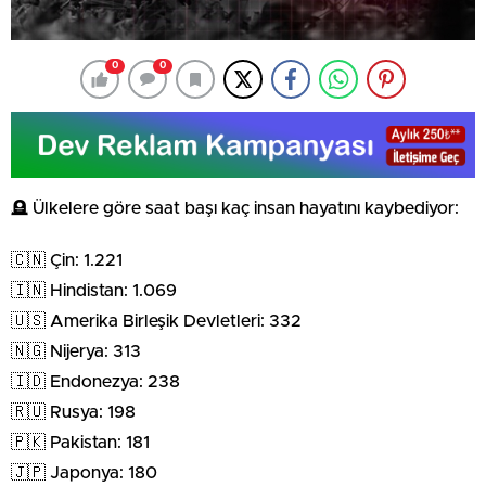
0
0
🪦 Ülkelere göre saat başı kaç insan hayatını kaybediyor:
🇨🇳 Çin: 1.221
🇮🇳 Hindistan: 1.069
🇺🇸 Amerika Birleşik Devletleri: 332
🇳🇬 Nijerya: 313
🇮🇩 Endonezya: 238
🇷🇺 Rusya: 198
🇵🇰 Pakistan: 181
🇯🇵 Japonya: 180