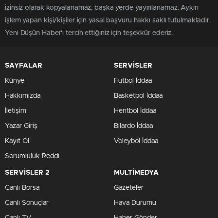
izinsiz olarak kopyalanamaz, başka yerde yayınlanamaz. Aykırı
işlem yapan kişi/kişiler için yasal başvuru hakkı saklı tutulmaktadır.
Yeni Düşün Haber'i tercih ettiğiniz için teşekkür ederiz.
SAYFALAR
SERVİSLER
Künye
Futbol İddaa
Hakkımızda
Basketbol İddaa
İletişim
Hentbol İddaa
Yazar Giriş
Bilardo İddaa
Kayıt Ol
Voleybol İddaa
Sorumluluk Reddi
SERVİSLER 2
MULTİMEDYA
Canlı Borsa
Gazeteler
Canlı Sonuçlar
Hava Durumu
Canlı TV
Haber Gönder