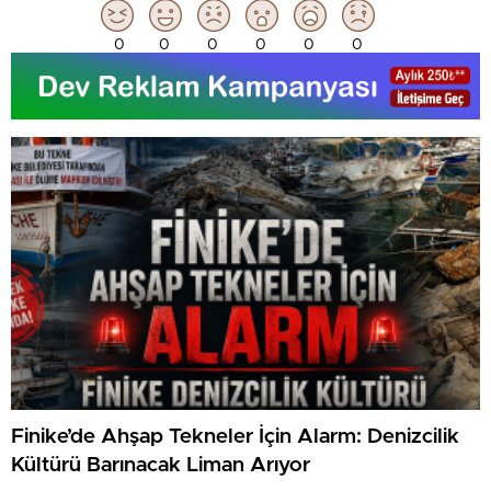
0
0
0
0
0
0
Finike’de Ahşap Tekneler İçin Alarm: Denizcilik
Kültürü Barınacak Liman Arıyor