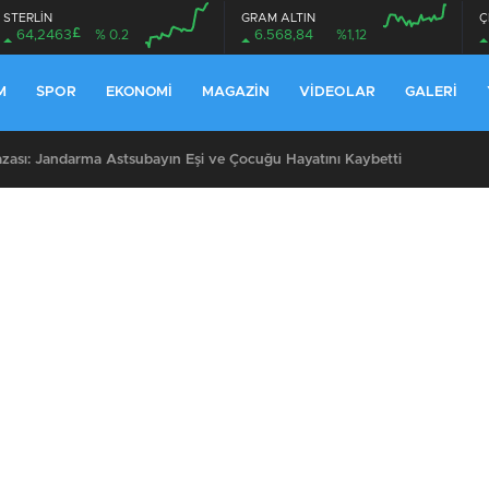
STERLİN
GRAM ALTIN
Ç
£
64,2463
% 0.2
6.568,84
%1,12
M
SPOR
EKONOMI
MAGAZIN
VIDEOLAR
GALERI
 Kazası: Jandarma Astsubayın Eşi ve Çocuğu Hayatını Kaybetti