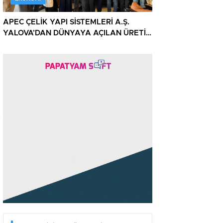
APEC ÇELİK YAPI SİSTEMLERİ A.Ş.
YALOVA’DAN DÜNYAYA AÇILAN ÜRETİM
GÜCÜNÜ BASINLA PAYLAŞTI