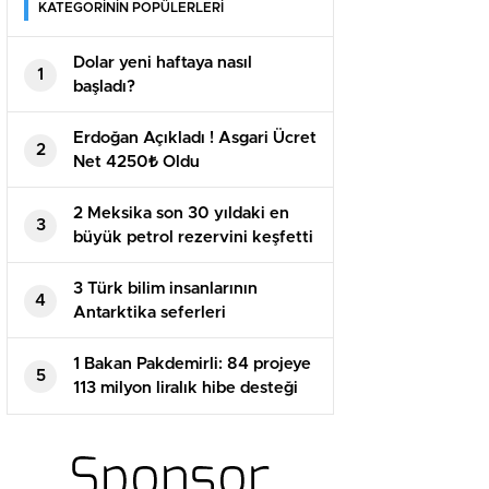
KATEGORİNİN POPÜLERLERİ
Dolar yeni haftaya nasıl
1
başladı?
Erdoğan Açıkladı ! Asgari Ücret
2
Net 4250₺ Oldu
2 Meksika son 30 yıldaki en
3
büyük petrol rezervini keşfetti
3 Türk bilim insanlarının
4
Antarktika seferleri
meyvelerini veriyor
1 Bakan Pakdemirli: 84 projeye
5
113 milyon liralık hibe desteği
sağlanacak