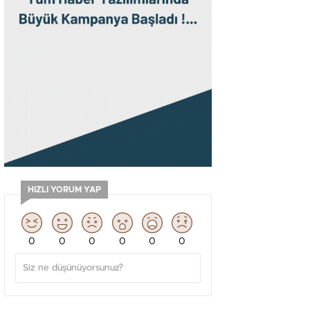
HIZLI YORUM YAP
0
0
0
0
0
0