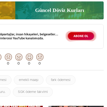
Güncel Döviz Kurları
0
0
0
0
mesi
emekli maaşı
fark ödemesi
uru.
SGK ödeme takvimi