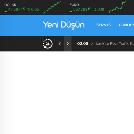
DOLAR
EURO
$
€
47,5974
% 0.05
55,1283
% 0.19
SERVIS
GÜNDE
Kocadere Referandumunda Karar Çıktı: Teşvikiye’ye Bağlanmaya Halktan Güçlü Destek
02:08
/
İznik’te Feci Trafik