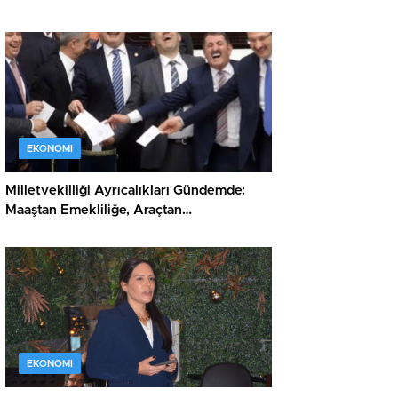
EKONOMI
Milletvekilliği Ayrıcalıkları Gündemde:
Maaştan Emekliliğe, Araçtan
Dokunulmazlığa Kapsamlı Haklar Listesi
EKONOMI