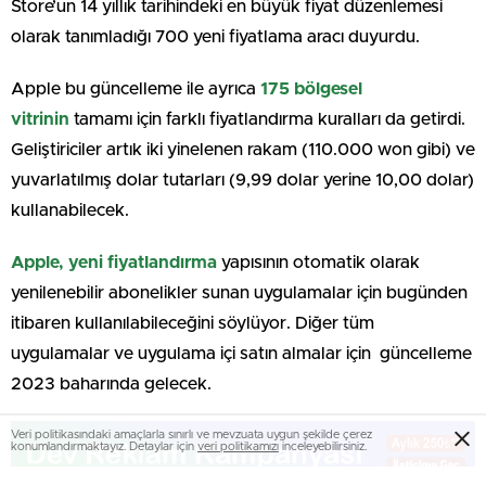
Store’un 14 yıllık tarihindeki en büyük fiyat düzenlemesi
olarak tanımladığı 700 yeni fiyatlama aracı duyurdu.
Apple bu güncelleme ile ayrıca
175 bölgesel
vitrinin
tamamı için farklı fiyatlandırma kuralları da getirdi.
Geliştiriciler artık iki yinelenen rakam (110.000 won gibi) ve
yuvarlatılmış dolar tutarları (9,99 dolar yerine 10,00 dolar)
kullanabilecek.
Apple, yeni fiyatlandırma
yapısının otomatik olarak
yenilenebilir abonelikler sunan uygulamalar için bugünden
itibaren kullanılabileceğini söylüyor. Diğer tüm
uygulamalar ve uygulama içi satın almalar için güncelleme
2023 baharında gelecek.
Veri politikasındaki amaçlarla sınırlı ve mevzuata uygun şekilde çerez
konumlandırmaktayız. Detaylar için
veri politikamızı
inceleyebilirsiniz.