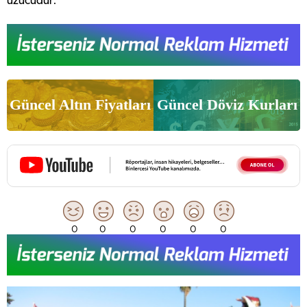
üzücüdür.”
Güncel Altın Fiyatları
Güncel Döviz Kurları
0
0
0
0
0
0