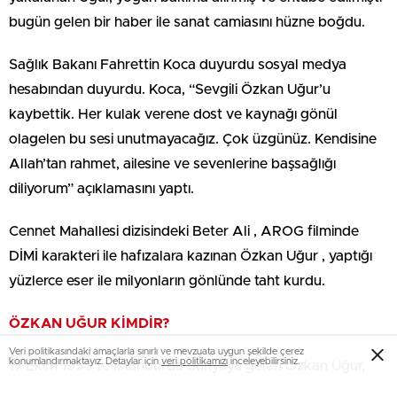
bugün gelen bir haber ile sanat camiasını hüzne boğdu.
Sağlık Bakanı Fahrettin Koca duyurdu sosyal medya
hesabından duyurdu. Koca, “Sevgili Özkan Uğur’u
kaybettik. Her kulak verene dost ve kaynağı gönül
olagelen bu sesi unutmayacağız. Çok üzgünüz. Kendisine
Allah’tan rahmet, ailesine ve sevenlerine başsağlığı
diliyorum” açıklamasını yaptı.
Cennet Mahallesi dizisindeki Beter Ali , AROG filminde
DİMİ karakteri ile hafızalara kazınan Özkan Uğur , yaptığı
yüzlerce eser ile milyonların gönlünde taht kurdu.
ÖZKAN UĞUR KİMDİR?
Veri politikasındaki amaçlarla sınırlı ve mevzuata uygun şekilde çerez
konumlandırmaktayız. Detaylar için
veri politikamızı
inceleyebilirsiniz.
17 Ekim 1953’te İstanbul’da dünyaya gelen Özkan Uğur,
ilkokulda mandolinle tanıştı. Müzik hayatına 1970 yılında