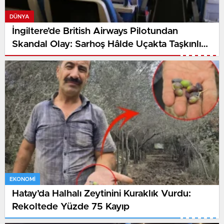
DÜNYA
İngiltere’de British Airways Pilotundan
Skandal Olay: Sarhoş Hâlde Uçakta Taşkınlık
Çıkardı
EKONOMI
Hatay’da Halhalı Zeytinini Kuraklık Vurdu:
Rekoltede Yüzde 75 Kayıp