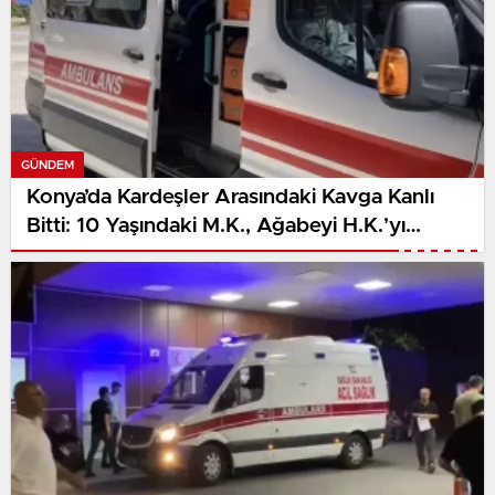
GÜNDEM
Konya’da Kardeşler Arasındaki Kavga Kanlı
Bitti: 10 Yaşındaki M.K., Ağabeyi H.K.’yı
Sırtından Bıçakladı