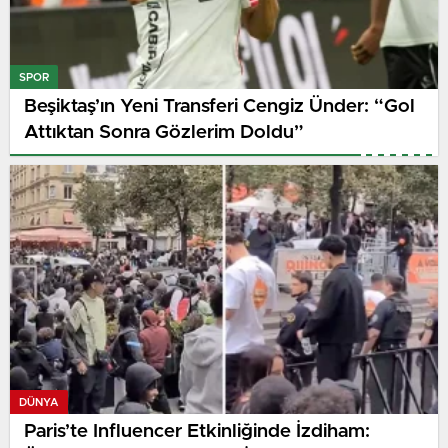
SPOR
Beşiktaş’ın Yeni Transferi Cengiz Ünder: “Gol
Attıktan Sonra Gözlerim Doldu”
DÜNYA
Paris’te Influencer Etkinliğinde İzdiham: