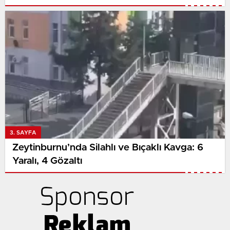
Çalıştı
3. SAYFA
Zeytinburnu’nda Silahlı ve Bıçaklı Kavga: 6
Yaralı, 4 Gözaltı