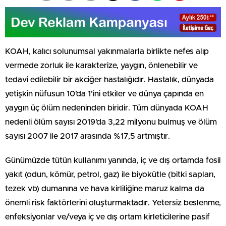
KOAH, kalıcı solunumsal yakınmalarla birlikte nefes alıp
vermede zorluk ile karakterize, yaygın, önlenebilir ve
tedavi edilebilir bir akciğer hastalığıdır. Hastalık, dünyada
yetişkin nüfusun 10’da 1’ini etkiler ve dünya çapında en
yaygın üç ölüm nedeninden biridir. Tüm dünyada KOAH
nedenli ölüm sayısı 2019’da 3,22 milyonu bulmuş ve ölüm
sayısı 2007 ile 2017 arasında %17,5 artmıştır.
Günümüzde tütün kullanımı yanında, iç ve dış ortamda fosil
yakıt (odun, kömür, petrol, gaz) ile biyokütle (bitki sapları,
tezek vb) dumanına ve hava kirliliğine maruz kalma da
önemli risk faktörlerini oluşturmaktadır. Yetersiz beslenme,
enfeksiyonlar ve/veya iç ve dış ortam kirleticilerine pasif