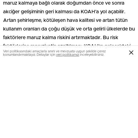
maruz kalmaya bağlı olarak doğumdan önce ve sonra
akciğer gelişiminin geri kalması da KOAH’a yol açabilir.
Artan şehirleşme, kötüleşen hava kalitesi ve artan tütün
kullanım oranları da çoğu düşük ve orta gelirli ülkelerde bu
faktörlere maruz kalma riskini artırmaktadır. Bu risk
faktörlerine maruziyetin azaltılması, KOAH’ın gelecekteki
Veri politikasındaki amaçlarla sınırlı ve mevzuata uygun şekilde çerez
yükünü azaltmak için esastır.
konumlandırmaktayız. Detaylar için
veri politikamızı
inceleyebilirsiniz.
KOAH erken yaşta başlayabilir ve genç bireyleri
etkileyebilir. KOAH öncesi koşulların farkına varılması,
önlenmesi, hasta olanların erken teşhisi ve uygun tedavi
yaklaşımları önemlidir. KOAH’da en sık görülen
yakınmalar; öksürük, balgam, nefes darlığı ve bazı
olgularda yorgunluk hissidir. Hastanın yakınmaları
hastalığın ilerlemesi ile daha da artarak kişinin yaşam
kalitesini olumsuz etkiler. KOAH’ın tanısı, sağlık